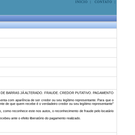
INÍCIO
|
CONTATO
|
O DE BARRAS JÁ ALTERADO. FRAUDE. CREDOR PUTATIVO. PAGAMENTO
senta com aparência de ser credor ou seu legítimo representante. Para que o
ente de que quem recebe é o verdadeiro credor ou seu legítimo representante"
ado, como reconhece este nos autos, o reconhecimento de fraude pelo locatário
cebeu ante o efeito liberatório do pagamento realizado.