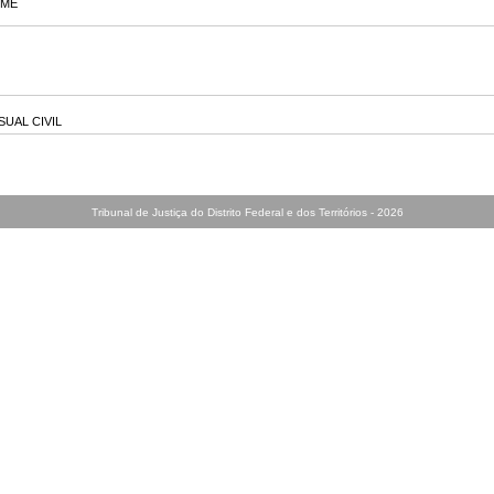
IME
SUAL CIVIL
Tribunal de Justiça do Distrito Federal e dos Territórios -
2026