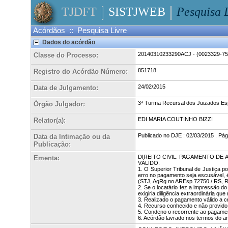
TJDFT
SISTJWEB
Pesquisa 
Acórdãos :: Pesquisa Livre
Dados do acórdão
20140310233290ACJ - (0023329-75.
Classe do Processo:
851718
Registro do Acórdão Número:
24/02/2015
Data de Julgamento:
3ª Turma Recursal dos Juizados Espe
Órgão Julgador:
EDI MARIA COUTINHO BIZZI
Relator(a):
Publicado no DJE : 02/03/2015 . Pág
Data da Intimação ou da
Publicação:
DIREITO CIVIL. PAGAMENTO DE
Ementa:
VÁLIDO.
1. O Superior Tribunal de Justiça 
erro no pagamento seja escusável, é
(STJ, AgRg no AREsp 72750 / RS,
2. Se o locatário fez a impressão d
exigiria diligência extraordinária q
3. Realizado o pagamento válido a cr
4. Recurso conhecido e não provido
5. Condeno o recorrente ao pagamen
6. Acórdão lavrado nos termos do art