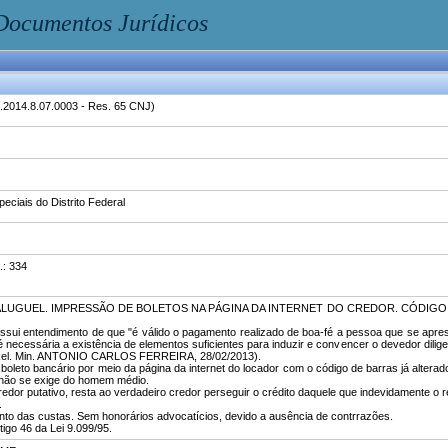
Documentos Jurídicos
2014.8.07.0003 - Res. 65 CNJ)
ciais do Distrito Federal
.: 334
 ALUGUEL. IMPRESSÃO DE BOLETOS NA PÁGINA DA INTERNET DO CREDOR. CÓDIG
possui entendimento de que "é válido o pagamento realizado de boa-fé a pessoa que se apre
 necessária a existência de elementos suficientes para induzir e convencer o devedor dilig
 Rel. Min. ANTONIO CARLOS FERREIRA, 28/02/2013).
o boleto bancário por meio da página da internet do locador com o código de barras já alter
ue não se exige do homem médio.
edor putativo, resta ao verdadeiro credor perseguir o crédito daquele que indevidamente o re
.
to das custas. Sem honorários advocatícios, devido a ausência de contrrazões.
igo 46 da Lei 9.099/95.