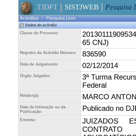
TJDFT
SISTJWEB
Pesquisa 
Acórdãos :: Pesquisa Livre
Dados do acórdão
20130111909534A
Classe do Processo:
65 CNJ)
836590
Registro do Acórdão Número:
02/12/2014
Data de Julgamento:
3ª Turma Recursa
Órgão Julgador:
Federal
MARCO ANTON
Relator(a):
Publicado no DJE
Data da Intimação ou da
Publicação:
JUIZADOS ES
Ementa:
CONTRATO 