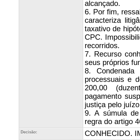
alcançado.
6. Por fim, ress
caracteriza liti
taxativo de hipó
CPC. Impossibili
recorridos.
7. Recurso conh
seus próprios f
8. Condenada 
processuais e d
200,00 (duzen
pagamento susp
justiça pelo juízo
9. A súmula de
regra do artigo 4
CONHECIDO. I
Decisão: