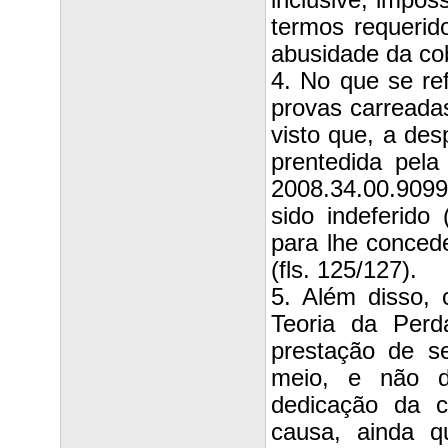
inclusive, impos
termos requerido
abusidade da co
4. No que se re
provas carreada
visto que, a des
prentedida pela 
2008.34.00.9099
sido indeferido 
para lhe conced
(fls. 125/127).
5. Além disso,
Teoria da Per
prestação de se
meio, e não d
dedicação da c
causa, ainda q