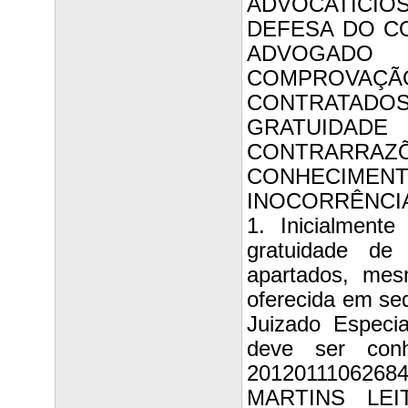
ADVOCATÍCIO
DEFESA DO CO
ADVOGADO
COMPROVA
CONTRATADOS
GRATUIDA
CONTRARRA
CONHECIME
INOCORRÊNCIA
1. Inicialment
gratuidade de
apartados, me
oferecida em se
Juizado Especi
deve ser conh
20120111062
MARTINS LEIT