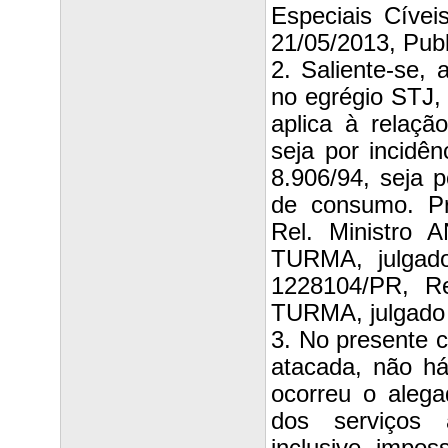
Especiais Cívei
21/05/2013, Publ
2. Saliente-se,
no egrégio STJ,
aplica à relaçã
seja por incidê
8.906/94, seja 
de consumo. P
Rel. Ministr
TURMA, julgad
1228104/PR, R
TURMA, julgado 
3. No presente 
atacada, não h
ocorreu o alega
dos serviços 