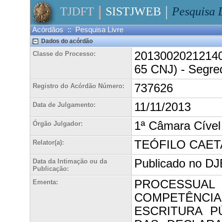
TJDFT
SISTJWEB
Pesquisa 
Acórdãos :: Pesquisa Livre
Dados do acórdão
20130020212140
Classe do Processo:
65 CNJ) - Segre
737626
Registro do Acórdão Número:
11/11/2013
Data de Julgamento:
1ª Câmara Cível
Órgão Julgador:
TEÓFILO CAE
Relator(a):
Publicado no DJE
Data da Intimação ou da
Publicação:
PROCESSUAL
Ementa:
COMPETÊNCIA
ESCRITURA P