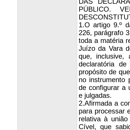
DAS DECLAR
PÚBLICO. VE
DESCONSTITUTI
1.O artigo 9.º 
226, parágrafo 3
toda a matéria r
Juízo da Vara d
que, inclusive,
declaratória d
propósito de que
no instrumento p
de configurar a
e julgadas.
2.Afirmada a co
para processar e
relativa à uniã
Cível, que sab