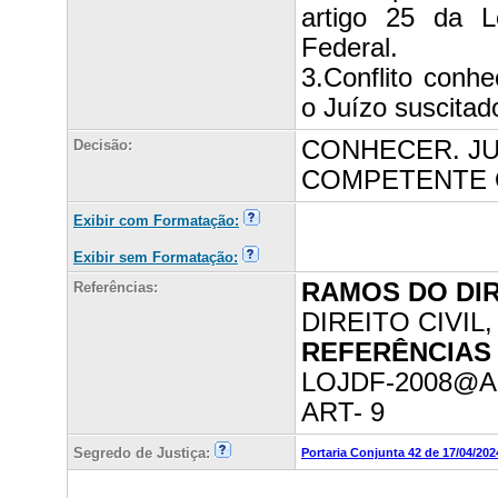
artigo 25 da L
Federal.
3.Conflito conh
o Juízo suscita
CONHECER. J
Decisão:
COMPETENTE O
Exibir com Formatação:
Exibir sem Formatação:
RAMOS DO DI
Referências:
DIREITO CIVIL
REFERÊNCIAS 
LOJDF-2008@AR
ART- 9
Segredo de Justiça:
Portaria Conjunta 42 de 17/04/202