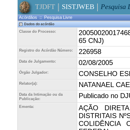
TJDFT
SISTJWEB
Pesquisa 
Acórdãos :: Pesquisa Livre
Dados do acórdão
20050020017468A
Classe do Processo:
65 CNJ)
226958
Registro do Acórdão Número:
02/08/2005
Data de Julgamento:
CONSELHO ES
Órgão Julgador:
NATANAEL CA
Relator(a):
Publicado no DJ
Data da Intimação ou da
Publicação:
AÇÃO DIRETA
Ementa:
DISTRITAIS NºS
COLIDÊNCIA 