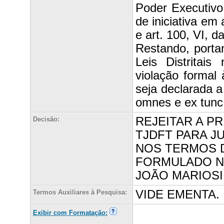
Poder Executivo 
de iniciativa em 
e art. 100, VI, d
Restando, portan
Leis Distritai
violação formal 
seja declarada a
omnes e ex tunc
REJEITAR A P
Decisão:
TJDFT PARA J
NOS TERMOS 
FORMULADO N
JOÃO MARIOSI
VIDE EMENTA.
Termos Auxiliares à Pesquisa:
Exibir com Formatação: