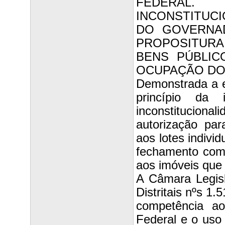
FEDERA
INCONSTITUCI
DO GOVERNAD
PROPOSITURA
BENS PÚBLIC
OCUPAÇÃO DO 
Demonstrada a ex
princípio da i
inconstitucional
autorização pa
aos lotes indivi
fechamento com 
aos imóveis que
A Câmara Legisla
Distritais nºs 1
competência ao
Federal e o uso 