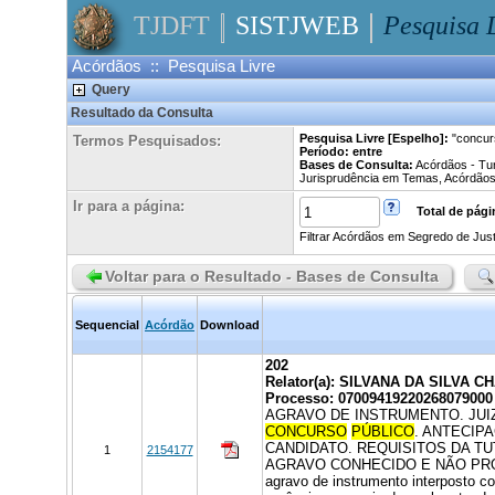
TJDFT
SISTJWEB
Pesquisa 
Acórdãos :: Pesquisa Livre
Query
Resultado da Consulta
Pesquisa Livre [Espelho]:
"concur
Termos Pesquisados:
Período: entre
Bases de Consulta:
Acórdãos - Tur
Jurisprudência em Temas, Acórdãos,
Ir para a página:
Total de págin
Filtrar Acórdãos em Segredo de Just
Voltar para o Resultado - Bases de Consulta
Sequencial
Acórdão
Download
202
Relator(a): SILVANA DA SILVA C
Processo: 07009419220268079000
AGRAVO DE INSTRUMENTO. JUI
CONCURSO
PÚBLICO
. ANTECIP
CANDIDATO. REQUISITOS DA T
1
2154177
AGRAVO CONHECIDO E NÃO PROVI
agravo de instrumento interposto co