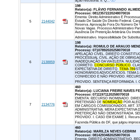
ação rescisória. II. Q...
198
Relator(a): FLÁVIO FERNANDO ALME
Processo: 08123572220248070016
Ementa: Direito Administrativo E Processual
Estado De Saúde Do Distrito Federal. Car
5
2144042
Reserva. Aprovação Fora Do Número De V
Novas Vagas. Processo Administrativo Par
Ausência De Preterição Arbitrária Ou Imot
Administrativo. Impossibilidade De Substit
198
Relator(a): ROMULO DE ARAUJO MEN
Processo: 07107892020258070018
APELAÇÃO CÍVEL. DIREITO CONSTITUC
PROCESSUAL CIVIL. AÇÃO DE OBRIGAÇ
INADEQUAÇÃO DA VIA ELEITA. NULIDA
6
2138859
CORRETO.
CONCURSO
PÚBLICO
. CL
EXPECTATIVA DE DIREITO.
TEMA
784
/S
HONORÁRIOS ADVOCATÍCIOS. TEMA 1.
CONHECIDO E NÃO PROVIDO. RECUR
PROVIDO. SENTENÇA REFORMADA. I. C
460
Relator(a): LUCIANA FREIRE NAVES
Processo: 07111971120258070018
EMENTA: RECURSO INOMINADO. DIREI
PRETENSÃO DE
NOMEAÇÃO
POR ALEG
7
2134776
EM CARGOS COMISSIONADOS. ART. 37,
ADMINISTRATIVA. MERA EXPECTATIVA 
PRETERIÇÃO NÃO DEMONSTRADA. SE
PROVIDO. I. CASO EM EXAME 1. Recurso i
Fazenda Pública do DF, que julgou improce
460
Relator(a): MARILZA NEVES GEBRIM
Processo: 08142934820258070016
Ementa: DIREITO ADMINISTRATIVO. 