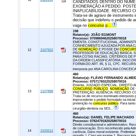
CANDITADOS DENTRO DO NÚMER
EXONERAÇÃO A PEDIDO. POSTER
INAPLICABILIDADE. RECURSO CO
Trata-se de agravo de instrumento i
decisão que indeferiu o pedido de a
vaga no
concurso
p...
198
Relator(a): JOÃO EGMONT
Processo: 07098694620258070018
EMENTA: CONSTITUCIONAL, ADMINISTR
CONHECIMENTO AJUIZADA POR ANA CA
DE
NOMEAÇÃO
E POSSE EM
CONCUR
12
2107922
PROFESSOR DE EDUCAÇÃO BÁSICA. S
PARA COTAS RACIAIS. CRITÉRIOS DE
DA ORDEM CLASSIFICATÓRIA. INOCO
FORMA DO ART. 85, § 11, CPC. RECURS
interposta por ANA CAROLINA CONCEIC
460
Relator(a): FLÁVIO FERNANDO ALME
Processo: 07571760220258070016
Ementa. JUIZADO ESPECIAL. DIREITO
CONCURSO
PÚBLICO
.
NOMEAÇÃO
DE 
13
2107888
PRETERIÇÃO. AUSÊNCIA. RECURSO CON
Trata-se de recurso inominado interposto 
improcedente o pedido formulado na inicia
preterição no
concurso
público
. Para tant
cirurgião-dentista na SES...
460
Relator(a): DANIEL FELIPE MACHADO
Processo: 07824791820258070016
Direito constitucional e administrativo. Re
de convocação. Erro reconhecido pela Admi
14
2103212
carência. Dano moral existente. Preliminar
provido. I. Caso em exame 1. Recurso inom