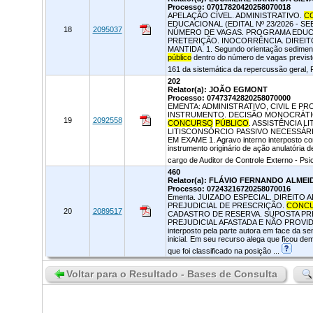
Processo: 07017820420258070018
APELAÇÃO CÍVEL. ADMINISTRATIVO.
C
EDUCACIONAL (EDITAL Nº 23/2026 - 
18
2095037
NÚMERO DE VAGAS. PROGRAMA EDUCA
PRETERIÇÃO. INOCORRÊNCIA. DIREIT
MANTIDA. 1. Segundo orientação sedimen
público
dentro do número de vagas previsto 
161 da sistemática da repercussão geral, 
202
Relator(a): JOÃO EGMONT
Processo: 07473742820258070000
EMENTA: ADMINISTRATIVO, CIVIL E P
INSTRUMENTO. DECISÃO MONOCRÁTIC
19
2092558
CONCURSO
PÚBLICO
. ASSISTÊNCIA 
LITISCONSÓRCIO PASSIVO NECESSÁRI
EM EXAME 1. Agravo interno interposto co
instrumento originário de ação anulatória de
cargo de Auditor de Controle Externo - Psi
460
Relator(a): FLÁVIO FERNANDO ALME
Processo: 07243216720258070016
Ementa. JUIZADO ESPECIAL. DIREITO
PREJUDICIAL DE PRESCRIÇÃO.
CONC
20
2089517
CADASTRO DE RESERVA. SUPOSTA PR
PREJUDICIAL AFASTADA E NÃO PROVIDO. 
interposto pela parte autora em face da s
inicial. Em seu recurso alega que ficou d
que foi classificado na posição ...
Voltar para o Resultado - Bases de Consulta