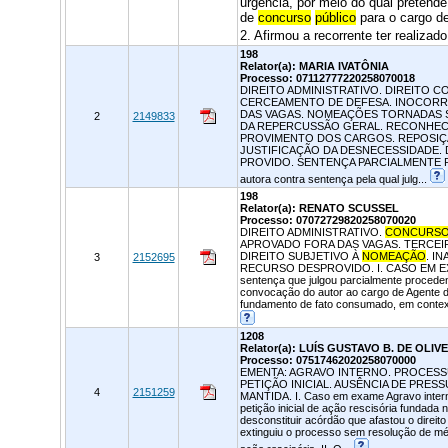
urgência, por meio do qual preten
de
concurso
público
para o cargo de
2. Afirmou a recorrente ter realizad
198
Relator(a): MARIA IVATÔNIA
Processo: 07112777220258070018
DIREITO ADMINISTRATIVO. DIREITO C
CERCEAMENTO DE DEFESA. INOCORR
DAS VAGAS. NOMEAÇÕES TORNADAS S
2
2149833
DA REPERCUSSÃO GERAL. RECONHECI
PROVIMENTO DOS CARGOS. REPOSIÇ
JUSTIFICAÇÃO DA DESNECESSIDADE. 
PROVIDO. SENTENÇA PARCIALMENTE REFO
autora contra sentença pela qual julg...
198
Relator(a): RENATO SCUSSEL
Processo: 07072729820258070020
DIREITO ADMINISTRATIVO.
CONCURS
APROVADO FORA DAS VAGAS. TERCEIR
DIREITO SUBJETIVO À
NOMEAÇÃO
. I
3
2152695
RECURSO DESPROVIDO. I. CASO EM EXAME 
sentença que julgou parcialmente procede
convocação do autor ao cargo de Agente
fundamento de fato consumado, em context
1208
Relator(a): LUÍS GUSTAVO B. DE OLIV
Processo: 07517462020258070000
EMENTA: AGRAVO INTERNO. PROCESSU
PETIÇÃO INICIAL. AUSÊNCIA DE PRES
4
2151259
MANTIDA. I. Caso em exame Agravo interno
petição inicial de ação rescisória fundada 
desconstituir acórdão que afastou o direit
extinguiu o processo sem resolução de mér