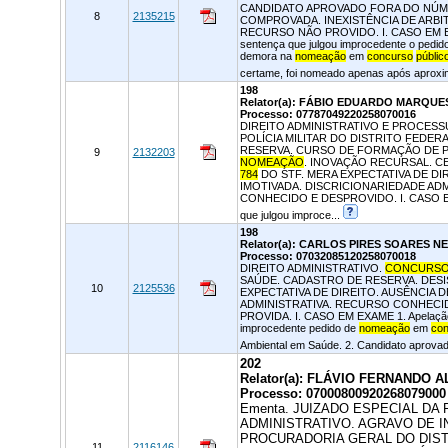
CANDIDATO APROVADO FORA DO NÚME
8
2135215
COMPROVADA. INEXISTÊNCIA DE ARB
RECURSO NÃO PROVIDO. I. CASO EM EXAME
sentença que julgou improcedente o pedid
demora na
nomeação
em
concurso
públic
certame, foi nomeado apenas após aproxi
198
Relator(a): FÁBIO EDUARDO MARQUE
Processo: 07787049220258070016
DIREITO ADMINISTRATIVO E PROCESSU
POLÍCIA MILITAR DO DISTRITO FEDE
RESERVA. CURSO DE FORMAÇÃO DE 
9
2132203
NOMEAÇÃO
. INOVAÇÃO RECURSAL. 
784
DO STF. MERA EXPECTATIVA DE DI
IMOTIVADA. DISCRICIONARIEDADE AD
CONHECIDO E DESPROVIDO. I. CASO EM EX
que julgou improce...
198
Relator(a): CARLOS PIRES SOARES N
Processo: 07032085120258070018
DIREITO ADMINISTRATIVO.
CONCURS
SAÚDE. CADASTRO DE RESERVA. DES
10
2125536
EXPECTATIVA DE DIREITO. AUSÊNCIA 
ADMINISTRATIVA. RECURSO CONHECI
PROVIDA. I. CASO EM EXAME 1. Apelação c
improcedente pedido de
nomeação
em
co
Ambiental em Saúde. 2. Candidato aprovad
202
Relator(a): FLÁVIO FERNANDO
Processo: 07000800920268079000
Ementa. JUIZADO ESPECIAL DA 
ADMINISTRATIVO. AGRAVO DE 
PROCURADORIA GERAL DO DIST
11
2116146