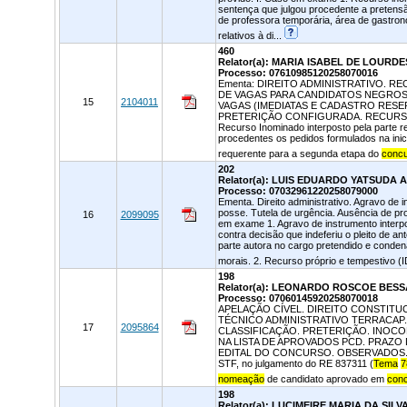
sentença que julgou procedente a pretens
de professora temporária, área de gastro
relativos à di...
460
Relator(a): MARIA ISABEL DE LOURDE
Processo: 07610985120258070016
Ementa: DIREITO ADMINISTRATIVO. 
DE VAGAS PARA CANDIDATOS NEGROS
15
2104011
VAGAS (IMEDIATAS E CADASTRO RESE
PRETERIÇÃO CONFIGURADA. RECURSO N
Recurso Inominado interposto pela parte r
procedentes os pedidos formulados na ini
requerente para a segunda etapa do
conc
202
Relator(a): LUIS EDUARDO YATSUDA 
Processo: 07032961220258079000
Ementa. Direito administrativo. Agravo de 
posse. Tutela de urgência. Ausência de pr
16
2099095
em exame 1. Agravo de instrumento interpo
contra decisão que indeferiu o pleito de an
parte autora no cargo pretendido e cond
morais. 2. Recurso próprio e tempestivo (
198
Relator(a): LEONARDO ROSCOE BESS
Processo: 07060145920258070018
APELAÇÃO CÍVEL. DIREITO CONSTITU
TÉCNICO ADMINISTRATIVO TERRACAP.
17
2095864
CLASSIFICAÇÃO. PRETERIÇÃO. INOCO
NA LISTA DE APROVADOS PCD. PRAZO 
EDITAL DO CONCURSO. OBSERVADOS. SE
STF, no julgamento do RE 837311 (
Tema
7
nomeação
de candidato aprovado em
con
198
Relator(a): LUCIMEIRE MARIA DA SILV