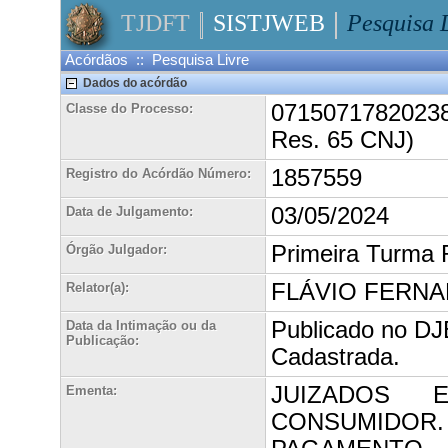
TJDFT
SISTJWEB
Pesquisa 
Acórdãos :: Pesquisa Livre
Dados do acórdão
071507178202380
Classe do Processo:
Res. 65 CNJ)
1857559
Registro do Acórdão Número:
03/05/2024
Data de Julgamento:
Primeira Turma 
Órgão Julgador:
FLÁVIO FERNA
Relator(a):
Publicado no DJ
Data da Intimação ou da
Publicação:
Cadastrada.
JUIZADOS E
Ementa:
CONSUMID