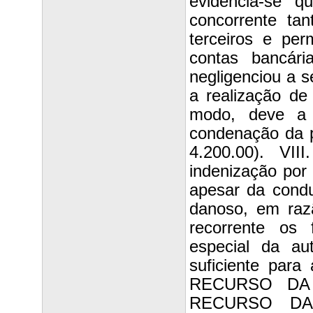
evidencia-se 
concorrente ta
terceiros e pe
contas bancári
negligenciou a 
a realização de 
modo, deve a 
condenação da p
4.200.00). VII
indenização por
apesar da condu
danoso, em raz
recorrente os
especial da au
suficiente para 
RECURSO DA
RECURSO DA