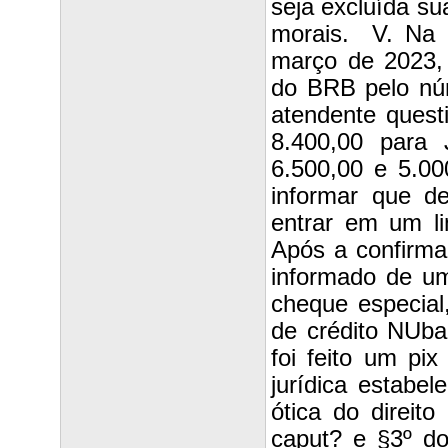
seja excluída su
morais. V. Na 
março de 2023, 
do BRB pelo núm
atendente quest
8.400,00 para
6.500,00 e 5.00
informar que de
entrar em um li
Após a confirma
informado de um
cheque especial
de crédito NUb
foi feito um pi
jurídica estabel
ótica do direit
caput? e §3º d