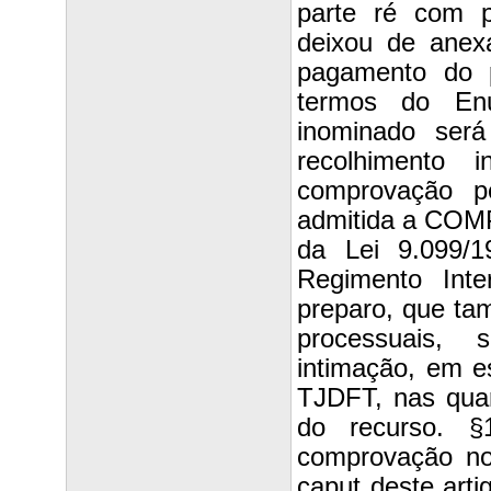
parte ré com p
deixou de anex
pagamento do p
termos do En
inominado ser
recolhimento 
comprovação p
admitida a COM
da Lei 9.099/1
Regimento Int
preparo, que t
processuais, 
intimação, em e
TJDFT, nas quar
do recurso. §
comprovação no
caput deste art