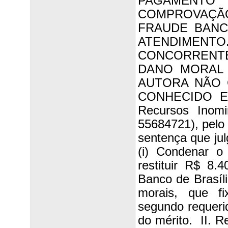
PAGAMENTO
COMPROVAÇÃO
FRAUDE BANC
ATENDIMENT
CONCORRENT
DANO MORAL 
AUTORA NÃO 
CONHECIDO E 
Recursos Inomi
55684721), pelo 
sentença que jul
(i) Condenar o 
restituir R$ 8.4
Banco de Brasíl
morais, que f
segundo requeri
do mérito. II. R