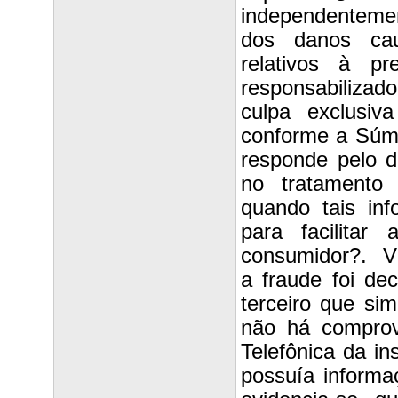
independentemen
dos danos cau
relativos à p
responsabilizado
culpa exclusiv
conforme a Súmul
responde pelo d
no tratamento 
quando tais inf
para facilita
consumidor?. VI
a fraude foi dec
terceiro que sim
não há comprov
Telefônica da in
possuía informa