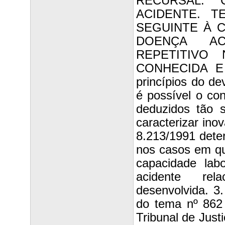
RECURSAL. C
ACIDENTE. T
SEGUINTE À C
DOENÇA AC
REPETITIVO 
CONHECIDA E 
princípios do de
é possível o co
deduzidos tão 
caracterizar inov
8.213/1991 deter
nos casos em qu
capacidade lab
acidente rel
desenvolvida. 3.
do tema nº 862
Tribunal de Justi