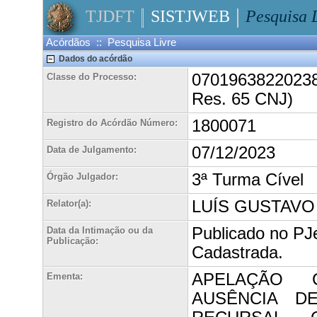
TJDFT
SISTJWEB
Pesquisa 
Acórdãos :: Pesquisa Livre
Dados do acórdão
070196382202380
Classe do Processo:
Res. 65 CNJ)
1800071
Registro do Acórdão Número:
07/12/2023
Data de Julgamento:
3ª Turma Cível
Órgão Julgador:
LUÍS GUSTAVO 
Relator(a):
Publicado no PJ
Data da Intimação ou da
Publicação:
Cadastrada.
APELAÇÃO C
Ementa:
AUSÊNCIA D