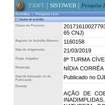
TJDFT
SISTJWEB
Pesquisa 
Acórdãos :: Pesquisa Livre
Dados do acórdão
20171610027793
Classe do Processo:
65 CNJ)
1160158
Registro do Acórdão Número:
21/03/2019
Data de Julgamento:
8ª TURMA CÍVE
Órgão Julgador:
NÍDIA CORRÊA
Relator(a):
Publicado no DJE
Data da Intimação ou da
Publicação:
Ementa:
AÇÃO DE COB
INADIMPLIDA