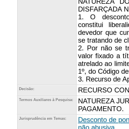
NATUREZA DO
DISFARÇADA 
1. O desconto
constitui libe
devedor que cu
se tratando de c
2. Por não se t
valor fixado a t
atrelado ao limit
1º, do Código d
3. Recurso de A
RECURSO CONH
Decisão:
NATUREZA JURÍ
Termos Auxiliares à Pesquisa:
PAGAMENTO.
Desconto de pon
Jurisprudência em Temas:
não abusiva