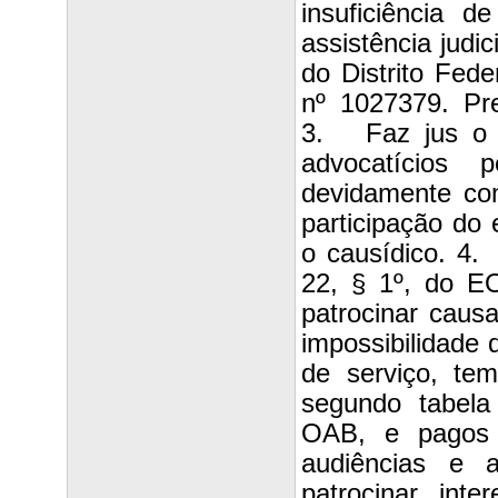
insuficiência 
assistência judi
do Distrito Fed
nº 1027379. Prel
3. Faz jus o a
advocatícios 
devidamente co
participação do
o causídico. 4.
22, § 1º, do E
patrocinar caus
impossibilidade 
de serviço, tem
segundo tabela
OAB, e pagos 
audiências e 
patrocinar inte