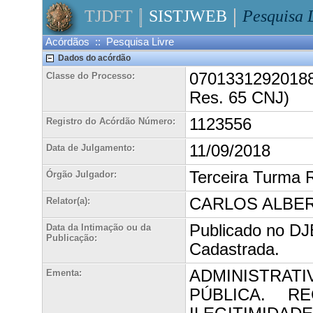
TJDFT
SISTJWEB
Pesquisa 
Acórdãos :: Pesquisa Livre
Dados do acórdão
070133129201880
Classe do Processo:
Res. 65 CNJ)
1123556
Registro do Acórdão Número:
11/09/2018
Data de Julgamento:
Terceira Turma 
Órgão Julgador:
CARLOS ALBER
Relator(a):
Publicado no DJ
Data da Intimação ou da
Publicação:
Cadastrada.
ADMINISTRATI
Ementa:
PÚBLICA. R