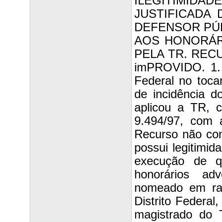
ILEGITIMIDA
JUSTIFICADA
DEFENSOR PÚB
AOS HONORÁR
PELA TR. REC
imPROVIDO. 1. 
Federal no tocan
de incidência d
aplicou a TR, c
9.494/97, com 
Recurso não con
possui legitimid
execução de q
honorários ad
nomeado em raz
Distrito Federal
magistrado do 