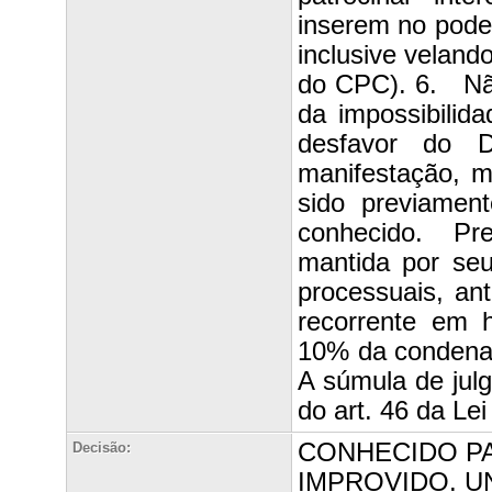
inserem no poder
inclusive veland
do CPC). 6. Não
da impossibilida
desfavor do D
manifestação, m
sido previamen
conhecido. Pre
mantida por se
processuais, ant
recorrente em h
10% da conden
A súmula de jul
do art. 46 da Lei
CONHECIDO PA
Decisão:
IMPROVIDO. U