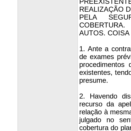
PREEXISTENT
REALIZAÇÃO D
PELA SEGU
COBERTURA.
AUTOS. COISA
1. Ante a contr
de exames prév
procedimentos 
existentes, ten
presume.
2. Havendo di
recurso da ape
relação à mesma
julgado no sen
cobertura do pl