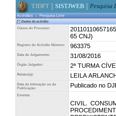
TJDFT
SISTJWEB
Pesquisa 
Acórdãos :: Pesquisa Livre
Dados do acórdão
20110110657165A
Classe do Processo:
65 CNJ)
963375
Registro do Acórdão Número:
31/08/2016
Data de Julgamento:
2ª TURMA CÍVE
Órgão Julgador:
LEILA ARLANC
Relator(a):
Publicado no DJE
Data da Intimação ou da
Publicação:
Ementa:
CIVIL. CONSU
PROCEDIMEN