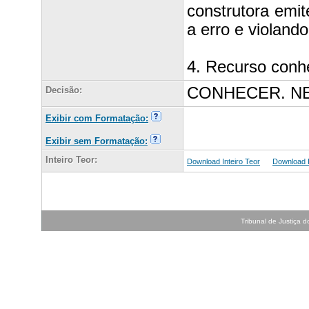
construtora emi
a erro e violand
4. Recurso conh
CONHECER. N
Decisão:
Exibir com Formatação:
Exibir sem Formatação:
Inteiro Teor:
Download Inteiro Teor
Download In
Tribunal de Justiça do