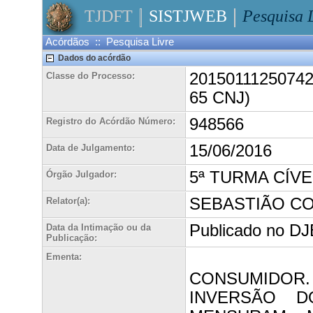
TJDFT
SISTJWEB
Pesquisa 
Acórdãos :: Pesquisa Livre
Dados do acórdão
20150111250742A
Classe do Processo:
65 CNJ)
948566
Registro do Acórdão Número:
15/06/2016
Data de Julgamento:
5ª TURMA CÍVE
Órgão Julgador:
SEBASTIÃO C
Relator(a):
Publicado no DJE
Data da Intimação ou da
Publicação:
Ementa:
CONSUMIDOR. 
INVERSÃO 