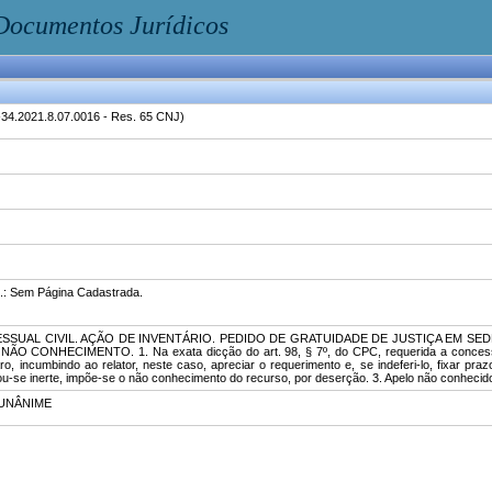
Documentos Jurídicos
34.2021.8.07.0016 - Res. 65 CNJ)
g.: Sem Página Cadastrada.
CESSUAL CIVIL. AÇÃO DE INVENTÁRIO. PEDIDO DE GRATUIDADE DE JUSTIÇA EM 
CONHECIMENTO. 1. Na exata dicção do art. 98, § 7º, do CPC, requerida a concessão d
, incumbindo ao relator, neste caso, apreciar o requerimento e, se indeferi-lo, fixar pra
ou-se inerte, impõe-se o não conhecimento do recurso, por deserção. 3. Apelo não conheci
UNÂNIME