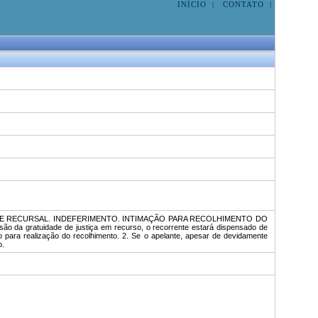
INÍCIO
|
CONTATO
|
SEDE RECURSAL. INDEFERIMENTO. INTIMAÇÃO PARA RECOLHIMENTO DO
a gratuidade de justiça em recurso, o recorrente estará dispensado de
zo para realização do recolhimento. 2. Se o apelante, apesar de devidamente
do.