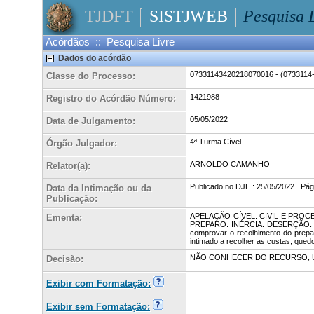
TJDFT
SISTJWEB
Pesquisa 
Acórdãos :: Pesquisa Livre
Dados do acórdão
07331143420218070016 - (0733114-
Classe do Processo:
1421988
Registro do Acórdão Número:
05/05/2022
Data de Julgamento:
4ª Turma Cível
Órgão Julgador:
ARNOLDO CAMANHO
Relator(a):
Publicado no DJE : 25/05/2022 . Pá
Data da Intimação ou da
Publicação:
APELAÇÃO CÍVEL. CIVIL E PRO
Ementa:
PREPARO. INÉRCIA. DESERÇÃO. NÃO 
comprovar o recolhimento do preparo
intimado a recolher as custas, qued
NÃO CONHECER DO RECURSO, 
Decisão:
Exibir com Formatação:
Exibir sem Formatação: