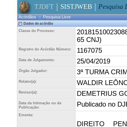
TJDFT
SISTJWEB
Pesquisa 
Acórdãos :: Pesquisa Livre
Dados do acórdão
20181510023088
Classe do Processo:
65 CNJ)
1167075
Registro do Acórdão Número:
25/04/2019
Data de Julgamento:
3ª TURMA CRI
Órgão Julgador:
WALDIR LEÔNC
Relator(a):
DEMETRIUS G
Revisor(a):
Publicado no DJE
Data da Intimação ou da
Publicação:
Ementa:
DIREITO PE