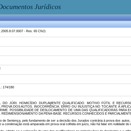
Documentos Jurídicos
2005.8.07.0007 - Res. 65 CNJ)
R
.: 174/180
L DO JÚRI. HOMICÍDIO DUPLAMENTE QUALIFICADO. MOTIVO FÚTIL E RECURS
PROVA DOS AUTOS. INOCORRÊNCIA. ERRO OU INJUSTIÇA NO TOCANTE À APLICA
RIME. POSSIBILIDADE DE DESLOCAMENTO DE UMA DAS QUALIFICADORAS PARA EX
O. REDIMENSIONAMENTO DA PENA-BASE. RECURSOS CONHECIDOS E PARCIALMENT
 de Sentença, pelo fundamento de ser a decisão dos Jurados contrária à prova dos autos, s
Se a condenação está amparada em prova oral colhida em juízo, não há falar em nulidade do