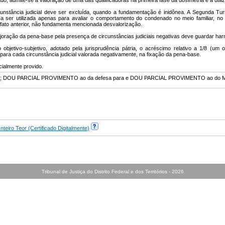
do, admite-se a valoração de uma das qualificadoras na primeira fase da dosimetria e a util
rcunstância judicial deve ser excluída, quando a fundamentação é inidônea. A Segunda T
a ser utilizada apenas para avaliar o comportamento do condenado no meio familiar, no 
 fato anterior, não fundamenta mencionada desvalorização.
ajoração da pena-base pela presença de circunstâncias judiciais negativas deve guardar har
io objetivo-subjetivo, adotado pela jurisprudência pátria, o acréscimo relativo a 1/8 
ara cada circunstância judicial valorada negativamente, na fixação da pena-base.
cialmente provido.
elos; DOU PARCIAL PROVIMENTO ao da defesa para e DOU PARCIAL PROVIMENTO ao do 
teiro Teor (Certificado Digitalmente)
Tribunal de Justiça do Distrito Federal e dos Territórios -
2026