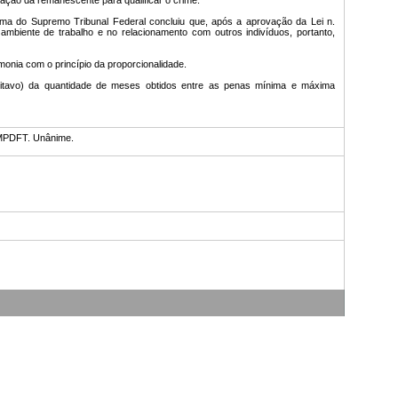
ização da remanescente para qualificar o crime.
urma do Supremo Tribunal Federal concluiu que, após a aprovação da Lei n.
ambiente de trabalho e no relacionamento com outros indivíduos, portanto,
monia com o princípio da proporcionalidade.
(um oitavo) da quantidade de meses obtidos entre as penas mínima e máxima
MPDFT. Unânime.