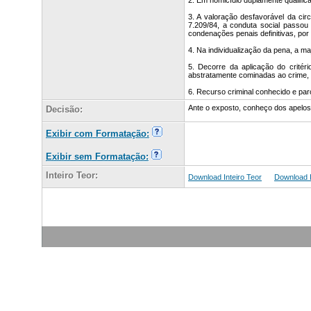
2. Em homicídio duplamente qualifica
3. A valoração desfavorável da ci
7.209/84, a conduta social passou 
condenações penais definitivas, por
4. Na individualização da pena, a m
5. Decorre da aplicação do critér
abstratamente cominadas ao crime, p
6. Recurso criminal conhecido e par
Ante o exposto, conheço dos ap
Decisão:
Exibir com Formatação:
Exibir sem Formatação:
Inteiro Teor:
Download Inteiro Teor
Download In