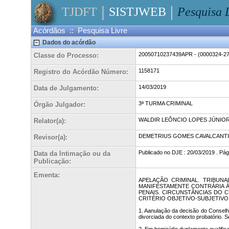
TJDFT
SISTJWEB
Pesquisa 
Acórdãos :: Pesquisa Livre
Dados do acórdão
20050710237439APR - (0000324-27.
Classe do Processo:
1158171
Registro do Acórdão Número:
14/03/2019
Data de Julgamento:
3ª TURMA CRIMINAL
Órgão Julgador:
WALDIR LEÔNCIO LOPES JÚNIO
Relator(a):
DEMETRIUS GOMES CAVALCANTI
Revisor(a):
Publicado no DJE : 20/03/2019 . Pág
Data da Intimação ou da
Publicação:
Ementa:
APELAÇÃO CRIMINAL. TRIBUNA
MANIFESTAMENTE CONTRÁRIA À 
PENAIS. CIRCUNSTÂNCIAS DO C
CRITÉRIO OBJETIVO-SUBJETIV
1. Aanulação da decisão do Conselho
divorciada do contexto probatório. 