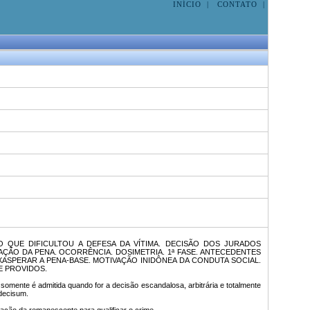
INÍCIO
|
CONTATO
|
O QUE DIFICULTOU A DEFESA DA VÍTIMA. DECISÃO DOS JURADOS
ÇÃO DA PENA. OCORRÊNCIA. DOSIMETRIA. 1ª FASE. ANTECEDENTES
ASPERAR A PENA-BASE. MOTIVAÇÃO INIDÔNEA DA CONDUTA SOCIAL.
E PROVIDOS.
omente é admitida quando for a decisão escandalosa, arbitrária e totalmente
 decisum.